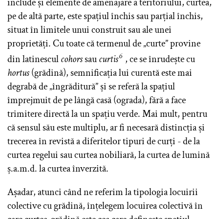
include și elemente de amenajare a teritoriului, curtea,
pe de altă parte, este spațiul închis sau parțial închis,
situat în limitele unui construit sau ale unei
proprietăți. Cu toate că termenul de „curte” provine
6
din latinescul
cohors
sau
curtis
, ce se înrudește cu
hortus
(grădină), semnificația lui curentă este mai
degrabă de „îngrăditură” și se referă la spațiul
împrejmuit de pe lângă casă (ograda), fără a face
trimitere directă la un spațiu verde. Mai mult, pentru
că sensul său este multiplu, ar fi necesară distincția și
trecerea în revistă a diferitelor tipuri de curți - de la
curtea regelui sau curtea nobiliară, la curtea de lumină
ș.a.m.d. la curtea înverzită.
Așadar, atunci când ne referim la tipologia locuirii
colective cu grădină, înțelegem locuirea colectivă în