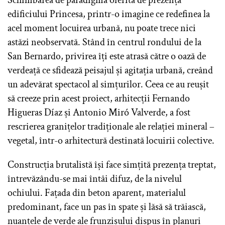
Schimbarea de paradigmă oferită de prezența
edificiului Princesa, printr-o imagine ce redefinea la
acel moment locuirea urbană, nu poate trece nici
astăzi neobservată. Stând în centrul rondului de la
San Bernardo, privirea îți este atrasă către o oază de
verdeață ce sfidează peisajul și agitația urbană, creând
un adevărat spectacol al simțurilor. Ceea ce au reușit
să creeze prin acest proiect, arhitecții Fernando
Higueras Díaz și Antonio Miró Valverde, a fost
rescrierea granițelor tradiționale ale relației mineral –
vegetal, într-o arhitectură destinată locuirii colective.
Construcția brutalistă își face simțită prezența treptat,
întrevăzându-se mai întâi difuz, de la nivelul
ochiului. Fațada din beton aparent, materialul
predominant, face un pas în spate și lăsă să trăiască,
nuanțele de verde ale frunzișului dispus în planuri