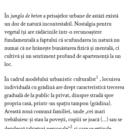
În
jungla de beton
a peisajelor urbane de astăzi există
un dor de natură incontestabil. Nostalgia pentru
vegetal își are rădăcinile într-o recunoaștere
fundamentală a faptului că scufundarea în natură nu
numai că ne hrănește bunăstarea fizică și mentală, ci
cultivă și un sentiment profund de apartenență la un
loc.
1
În cadrul modelului urbanistic culturalist
, locuirea
individuală cu grădină are drept caracteristică trecerea
graduală de la public la privat, dinspre stradă spre
propria casă, printr-un spațiu tampon (grădina).
Această zonă comună familiei, unde „cei mari
trebăluiesc și stau la povești, copiii se joacă (...) sau se
2
derulează tabieturi personale”
și care se extinde