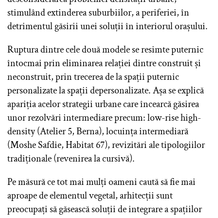
stimulând extinderea suburbiilor, a periferiei, în
detrimentul găsirii unei soluții în interiorul orașului.
Ruptura dintre cele două modele se resimte puternic
întocmai prin eliminarea relației dintre construit și
neconstruit, prin trecerea de la spații puternic
personalizate la spații depersonalizate. Așa se explică
apariția acelor strategii urbane care încearcă găsirea
unor rezolvări intermediare precum: low-rise high-
density (Atelier 5, Berna), locuința intermediară
(Moshe Safdie, Habitat 67), revizitări ale tipologiilor
tradiționale (revenirea la cursivă).
Pe măsură ce tot mai mulți oameni caută să fie mai
aproape de elementul vegetal, arhitecții sunt
preocupați să găsească soluții de integrare a spațiilor