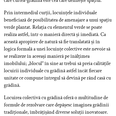
care curtea-grădină este cea care definește spațiul.
Prin intermediul curții, locuințele individuale
beneficiază de posibilitatea de amenajare a unui spațiu
verde plantat. Relația cu elementul verde se poate
realiza astfel, într-o manieră directă și imediată. Ca
această apropiere de natură să fie translatată și în
logica formală a unei locuințe colective este nevoie să
se realizeze în aceeași manieră pe înălțimea
imobilului; „blocul” în sine ar trebui să preia calitățile
locuirii individuale cu grădină astfel încât fiecare
unitate ce compune întregul să devină pe rând casă cu
grădină.
Locuirea colectivă cu grădină oferă o multitudine de
formule de rezolvare care depășesc imaginea grădinii
tradiționale, îmbrățișând diverse soluții inovatoare.