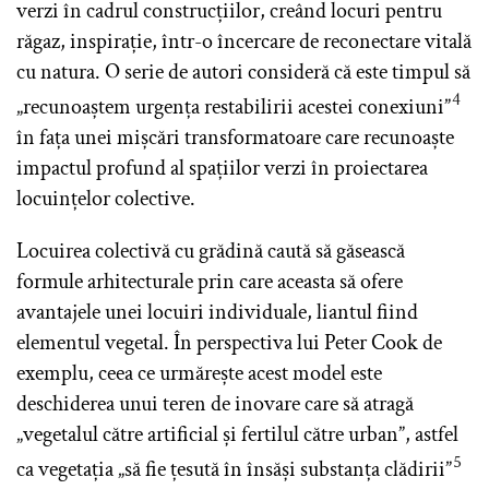
verzi în cadrul construcțiilor, creând locuri pentru
răgaz, inspirație, într-o încercare de reconectare vitală
cu natura. O serie de autori consideră că este timpul să
4
„recunoaștem urgența restabilirii acestei conexiuni”
în fața unei mișcări transformatoare care recunoaște
impactul profund al spațiilor verzi în proiectarea
locuințelor colective.
Locuirea colectivă cu grădină caută să găsească
formule arhitecturale prin care aceasta să ofere
avantajele unei locuiri individuale, liantul fiind
elementul vegetal. În perspectiva lui Peter Cook de
exemplu, ceea ce urmărește acest model este
deschiderea unui teren de inovare care să atragă
„vegetalul către artificial și fertilul către urban”, astfel
5
ca vegetația „să fie țesută în însăși substanța clădirii”